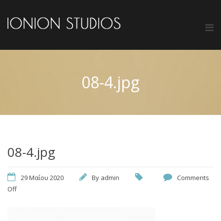
08-4.jpg
08-4.jpg
29 Μαΐου 2020
By
admin
Comments
Off