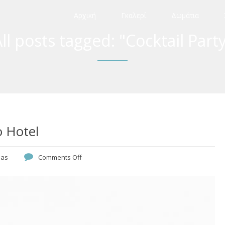
Αρχική
Γκαλερί
Δωμάτια
ll posts tagged: "Cocktail Part
o Hotel
pas
Comments Off