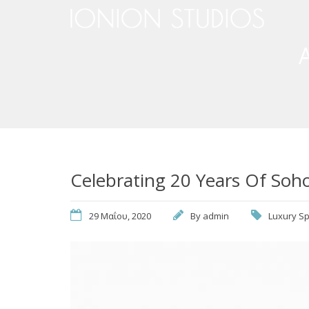
A
Celebrating 20 Years Of Soh
29 Μαΐου, 2020
By
admin
Luxury S