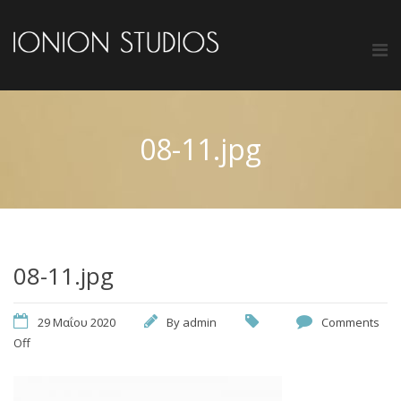
08-11.jpg
08-11.jpg
29 Μαΐου 2020
By
admin
Comments
Off