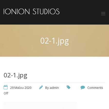
02-1.jpg
02-1.jpg
29 Μαΐου 2020
By
admin
Comments
Off