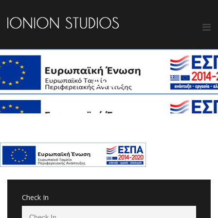
espa
Check In